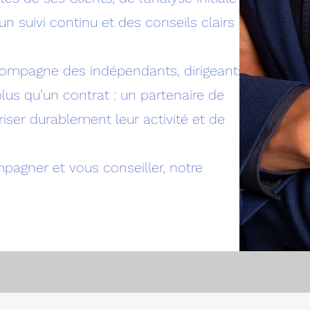
 un suivi continu et des conseils clairs à
ccompagne des indépendants, dirigeants
lus qu’un contrat : un partenaire de
riser durablement leur activité et de
pagner et vous conseiller, notre