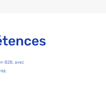
étences
en B2B, avec
ité.