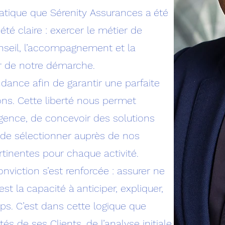
atique que Sérenity Assurances a été
 été claire : exercer le métier de
onseil, l’accompagnement et la
 de notre démarche.
ndance afin de garantir une parfaite
ns. Cette liberté nous permet
igence, de concevoir des solutions
 de sélectionner auprès de nos
ertinentes pour chaque activité.
viction s’est renforcée : assurer ne
’est la capacité à anticiper, expliquer,
s. C’est dans cette logique que
s de ses Clients, de l’analyse initiale