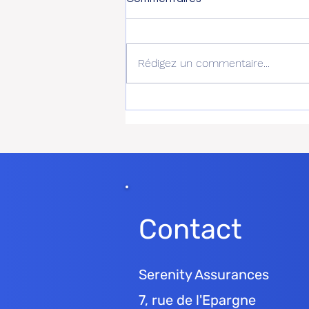
Rédigez un commentaire...
Combien coûte une RC
Décennale et pourquoi les
tarifs varient-ils autant ?
Contact
Serenity Assurances
7, rue de l'Epargne