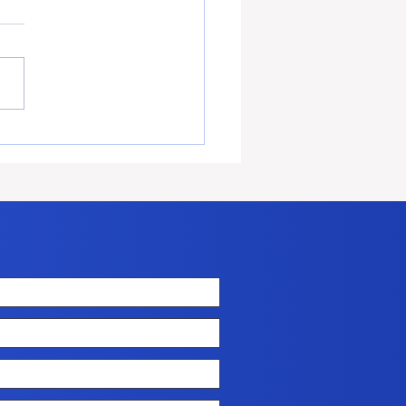
écennale : les 3 erreurs
iter absolument quand
st professionnel du
ment