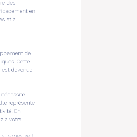
re des 
fficacement en 
es et à 
loppement de 
diques. Cette 
s est devenue 
 nécessité 
Elle représente 
ivité. En 
z à votre 
s sur-mesure !