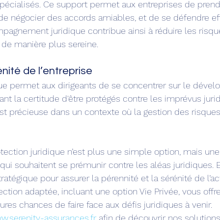
spécialisés. Ce support permet aux entreprises de prend
 de négocier des accords amiables, et de se défendre e
mpagnement juridique contribue ainsi à réduire les risqu
s de manière plus sereine.
nité de l’entreprise
que permet aux dirigeants de se concentrer sur le déve
ant la certitude d'être protégés contre les imprévus juri
t est précieuse dans un contexte où la gestion des risque
otection juridique n’est plus une simple option, mais une
qui souhaitent se prémunir contre les aléas juridiques. 
atégique pour assurer la pérennité et la sérénité de l’act
ction adaptée, incluant une option Vie Privée, vous offre
ures chances de faire face aux défis juridiques à venir.
w.serenity-assurances.fr
 afin de découvrir nos solution