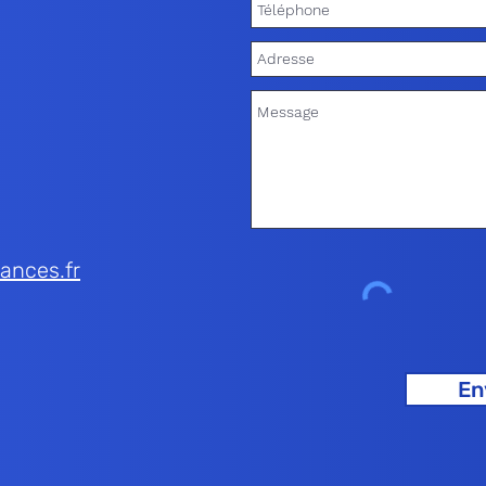
ances.fr
En