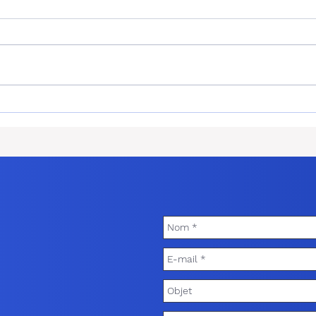
Cyberattaque : pourquoi les
RC D
TPE-PME sont devenues les
à év
cibles prioritaires des
on e
hackers
bâti