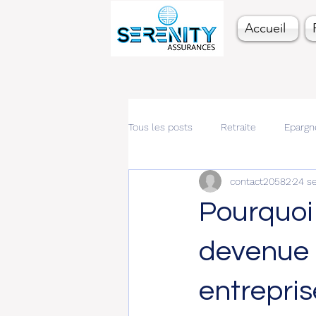
Accueil
Tous les posts
Retraite
Epargn
contact20582
24 s
Pourquoi 
devenue 
entrepris