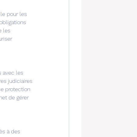
le pour les 
obligations 
 les 
riser 
s avec les 
s judiciaires 
ce protection 
met de gérer 
cès à des 