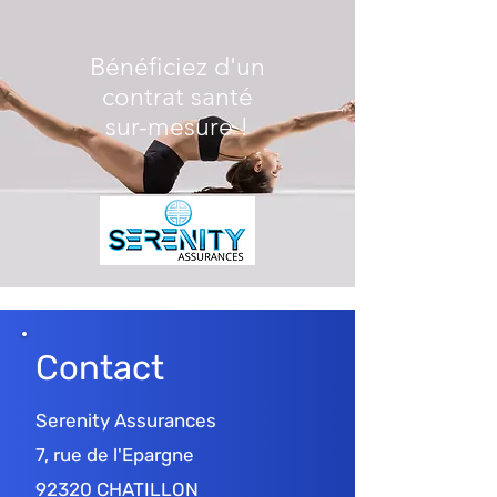
Bénéficiez d'un
contrat santé
sur-mesure !
Contact
Serenity Assurances
7, rue de l'Epargne
92320 CHATILLON