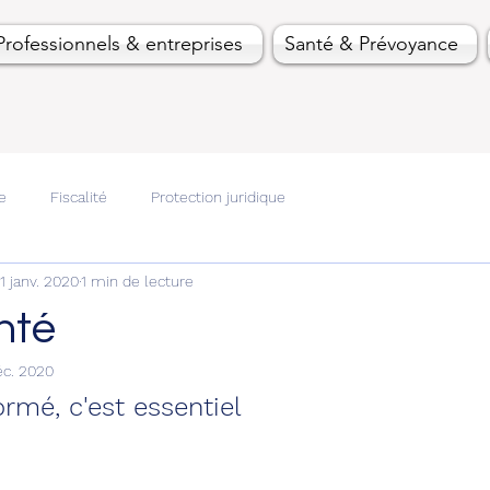
Professionnels & entreprises
Santé & Prévoyance
e
Fiscalité
Protection juridique
1 janv. 2020
1 min de lecture
nté
éc. 2020
ormé, c'est essentiel