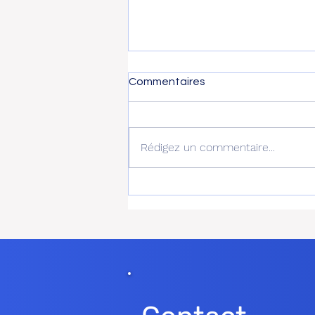
Commentaires
Rédigez un commentaire...
Combien coûte une RC
Décennale et pourquoi les
tarifs varient-ils autant ?